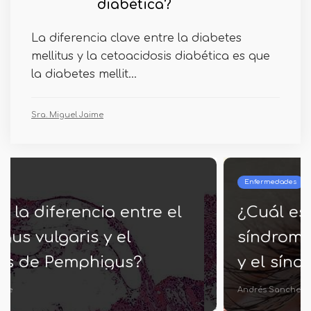
diabética?
La diferencia clave entre la diabetes
mellitus y la cetoacidosis diabética es que
la diabetes mellit...
Sra. Miguel Jaime
Enfermedades
¿Cuál es la diferencia entre el
síndrome de Hermansky-Pudlak
y el síndrome de Chediak
Higashi?
Andrés Sanches