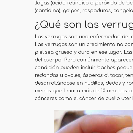
llagas (ácido retinoico o peróxido de 
(cantidina), golpes, raspaduras, congelac
¿Qué son las verru
Las verrugas son una enfermedad de la
Las verrugas son un crecimiento no can
piel sea gruesa y dura en ese lugar. L
del cuerpo. Pero comúnmente aparecen 
condición pueden incluir baches peque
redondas u ovales, ásperas al tocar, te
desarrollándose en nudillos, dedos y ro
menos que 1 mm a más de 10 mm. Las co
cánceres como el cáncer de cuello uteri