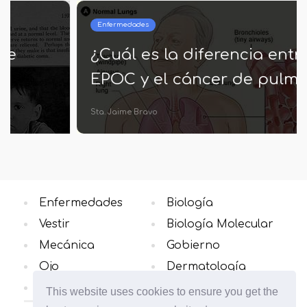
Enfermedades
¿Cuál es la diferencia entre la
EPOC y el cáncer de pulmón?
Sta. Jaime Bravo
Enfermedades
Biología
Vestir
Biología Molecular
Mecánica
Gobierno
Ojo
Dermatología
Neurología
Todas las categorias
This website uses cookies to ensure you get the