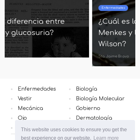
Enfermedades
¿Cuál es la diferencia entre
Menkes y la enfermedad de
Wilson?
Sta. Jaime Bravo
Enfermedades
Biología
Vestir
Biología Molecular
Mecánica
Gobierno
Ojo
Dermatología
Neurología
Todas las categorias
This website uses cookies to ensure you get the
best experience on our website.
Learn more